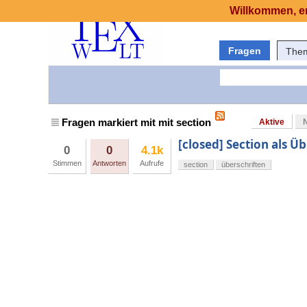
Willkommen, er
Fragen
The
Fragen markiert mit mit section
Aktive
[closed] Section als Ü
0
0
4.1k
Stimmen
Antworten
Aufrufe
section
überschriften