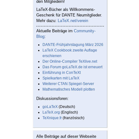
den Mitgliedern!
LaTeX-Bücher als Willkommens-
Geschenk für DANTE Neumitglieder.
Mehr dazu:
LaTeX.net/verein
Aktuelle Beiträge im
Community-
Blog
:
DANTE-Frühjahrstagung März 2026
LaTeX Cookbook zweite Auflage
erschienen
Der Online-Compiler TeXlive.net
Das Forum goLaTeX.de ist erneuert
Einführung in ConTeXt
Spielkarten mit LaTeX
Weiterer CTAN Spiegel-Server
Mathematisches Modell plotten
Diskussionsforen:
goLaTeX
(Deutsch)
LaTeX.org
(Englisch)
TeXnique.fr
(französisch)
Alle Beiträge auf dieser Webseite