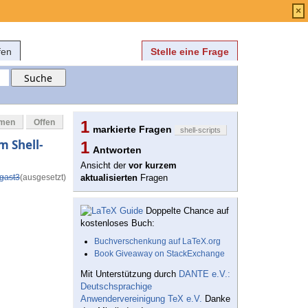
Anmelden
über
FAQ
×
fen
Stelle eine Frage
mmen
Offen
1
markierte Fragen
shell-scripts
m Shell-
1
Antworten
Ansicht der
vor kurzem
gast3
(ausgesetzt)
aktualisierten
Fragen
Doppelte Chance auf
kostenloses Buch:
Buchverschenkung auf LaTeX.org
Book Giveaway on StackExchange
Mit Unterstützung durch
DANTE e.V.:
Deutschsprachige
Anwendervereinigung TeX e.V.
Danke