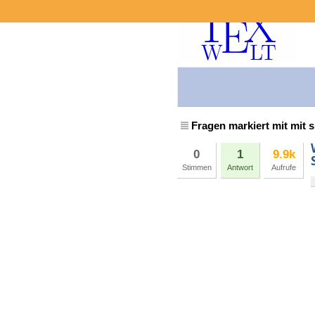
Fragen markiert mit mit s
0
1
9.9k
Stimmen
Antwort
Aufrufe