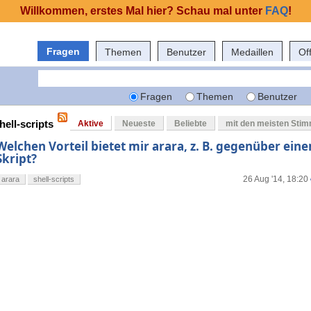
Willkommen, erstes Mal hier? Schau mal unter
FAQ
!
Fragen
Themen
Benutzer
Medaillen
Of
Fragen
Themen
Benutzer
hell-scripts
Aktive
Neueste
Beliebte
mit den meisten Sti
Welchen Vorteil bietet mir arara, z. B. gegenüber eine
Skript?
26 Aug '14, 18:20
arara
shell-scripts