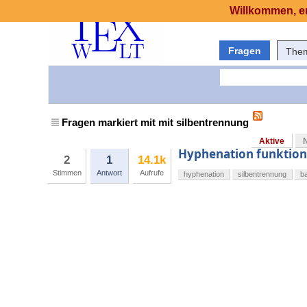
Willkommen, er
Fragen
The
Fragen markiert mit mit silbentrennung
Aktive
Hyphenation funktioni
2
1
14.1k
Stimmen
Antwort
Aufrufe
hyphenation
silbentrennung
b