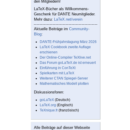
den Mitgliedern!
LaTeX-Bücher als Willkommens-
Geschenk für DANTE Neumitglieder.
Mehr dazu:
LaTeX.net/verein
Aktuelle Beiträge im
Community-
Blog
:
DANTE-Frühjahrstagung März 2026
LaTeX Cookbook zweite Auflage
erschienen
Der Online-Compiler TeXlive.net
Das Forum goLaTeX.de ist erneuert
Einführung in ConTeXt
Spielkarten mit LaTeX
Weiterer CTAN Spiegel-Server
Mathematisches Modell plotten
Diskussionsforen:
goLaTeX
(Deutsch)
LaTeX.org
(Englisch)
TeXnique.fr
(französisch)
Alle Beiträge auf dieser Webseite