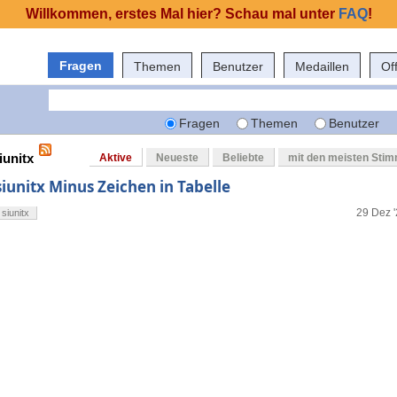
Willkommen, erstes Mal hier? Schau mal unter
FAQ
!
Fragen
Themen
Benutzer
Medaillen
Of
Fragen
Themen
Benutzer
iunitx
Aktive
Neueste
Beliebte
mit den meisten Sti
siunitx Minus Zeichen in Tabelle
29 Dez '
siunitx