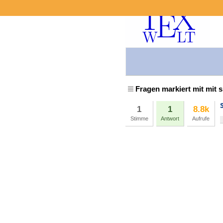
Fragen markiert mit mit s
1
1
8.8k
Stimme
Antwort
Aufrufe