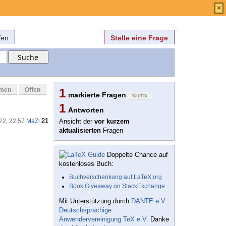
Anmelden
über
FAQ
×
fen
Stelle eine Frage
mmen
Offen
1
markierte Fragen
siunitx
1
Antworten
21
22, 22:57
MaZi
Ansicht der
vor kurzem
aktualisierten
Fragen
Doppelte Chance auf
kostenloses Buch:
Buchverschenkung auf LaTeX.org
Book Giveaway on StackExchange
Mit Unterstützung durch
DANTE e.V.:
Deutschsprachige
Anwendervereinigung TeX e.V.
Danke