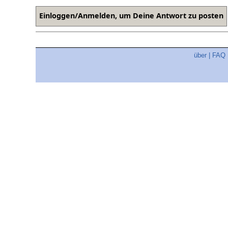
über
|
FAQ