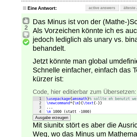
Eine Antwort:
active answers
älteste
Das Minus ist von der (Mathe-)Sch
2
Als Vorzeichen könnte ich es auch
jedoch lediglich als unary vs. b
behandelt.
Jetzt könnte man global umdefinier
Schnelle einfacher, einfach das
kürzer ist:
Code, hier editierbar zum Übersetzen:
1
\usepackage
{
amsmath
}
% sollte eh benutzt we
2
\newcommand
*
{
\m
}
{
\text
{
-
}}
3
...
4
\m
 1000 
(
statt -1000
)
Ausgabe erzeugen
Mit siunitx stört es aber die Ausr
Weg, wo das Minus um Mathemati