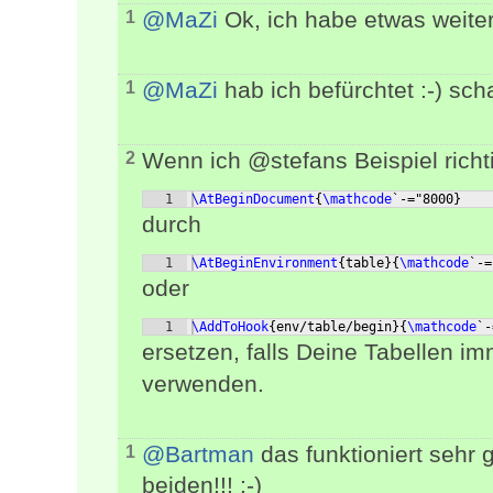
@MaZi
Ok, ich habe etwas weite
1
@MaZi
hab ich befürchtet :-) sc
1
Wenn ich @stefans Beispiel richt
2
1
\AtBeginDocument
{
\mathcode
`-="8000
}
durch
1
\AtBeginEnvironment
{
table
}
{
\mathcode
`-=
oder
1
\AddToHook
{
env/table/begin
}
{
\mathcode
`-
ersetzen, falls Deine Tabellen 
verwenden.
@Bartman
das funktioniert sehr 
1
beiden!!! :-)