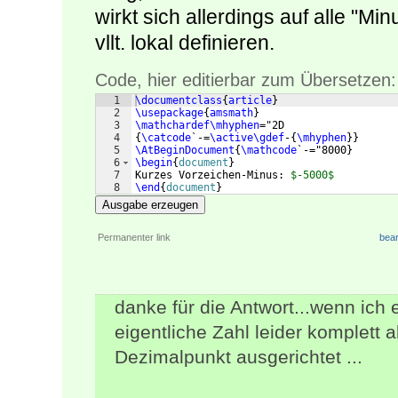
wirkt sich allerdings auf alle "M
vllt. lokal definieren.
Code, hier editierbar zum Übersetzen:
1
\documentclass
{
article
}
2
\usepackage
{
amsmath
}
3
\mathchardef\mhyphen
="2D
4
{
\catcode
`-=
\active\gdef
-
{
\mhyphen
}}
5
\AtBeginDocument
{
\mathcode
`-="8000
}
6
\begin
{
document
}
7
Kurzes Vorzeichen-Minus: 
$-5000$
8
\end
{
document
}
Ausgabe erzeugen
Permanenter link
bear
danke für die Antwort...wenn ich
eigentliche Zahl leider komplett 
Dezimalpunkt ausgerichtet ...