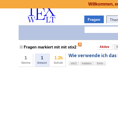
Willkommen, er
Fragen
The
Fragen markiert mit mit stix2
Aktive
Wie verwende ich das 
1
1
1.2k
Stimme
Antwort
Aufrufe
stix2
lualatex
fonts