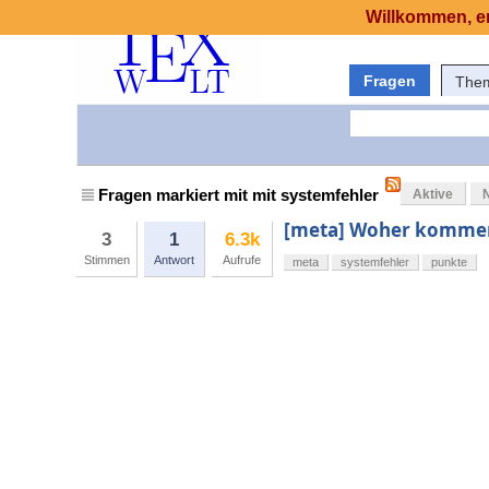
Willkommen, er
Fragen
The
Fragen markiert mit mit systemfehler
Aktive
[meta] Woher kommen
3
1
6.3k
Stimmen
Antwort
Aufrufe
meta
systemfehler
punkte