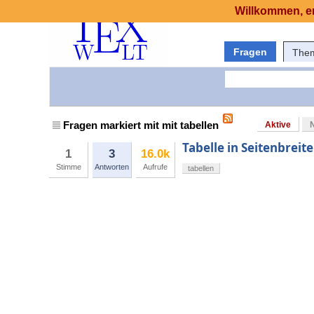
Willkommen, er
Fragen
The
Fragen markiert mit mit tabellen
Aktive
Tabelle in Seitenbreit
1
3
16.0k
Stimme
Antworten
Aufrufe
tabellen