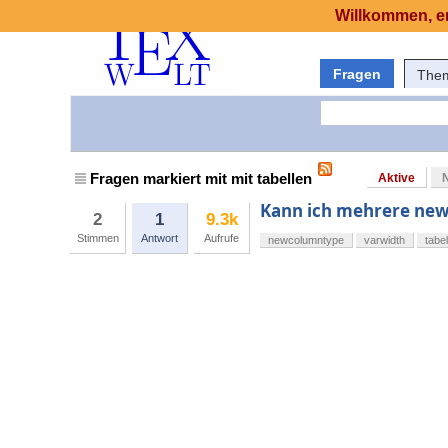
Willkommen, er
Fragen
The
Fragen markiert mit mit tabellen
Aktive
Kann ich mehrere ne
2
1
9.3k
Stimmen
Antwort
Aufrufe
newcolumntype
varwidth
tabe