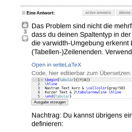
Eine Antwort:
active answers
älteste
Das Problem sind nicht die meh
3
dass du deinen Spaltentyp in der
die varwidth-Umgebung erkennt
(Tabellen-)Zeilenenden. Verwend
Open in writeLaTeX
Code, hier editierbar zum Übersetzen:
1
\begin
{
tabular
}
{
|Y|A|
}
2
\hline
3
Nastran Text kurz & 
\cellcolor
{
gray!50
}
   
4
Kurzer Text & 2
\tabularnewline
\hline
5
\end
{
tabular
}
Ausgabe erzeugen
Nachtrag: Du kannst übrigens ei
definieren: