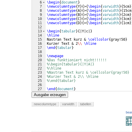
6
\begin
{
document
}
7
\newcolumntype
{
Y
}
{
>
{
\begin
{
varwidth
}
{
5cm
}
8
\newcolumntype
{
A
}
{
>
{
\begin
{
varwidth
}
{
15cm
9
\newcolumntype
{
B
}
{
>
{
\begin
{
varwidth
}
{
2cm
}
10
\newcolumntype
{
C
}
{
>
{
\begin
{
varwidth
}
{
3cm
}
11
\newcolumntype
{
D
}
{
>
{
\begin
{
varwidth
}
{
1cm
}
12
13
\begin
{
tabular
}
{
|Y|c|
}
14
\hline
15
Nastran Text kurz & 
\cellcolor
{
gray!50
}
  
16
Kurzer Text & 2
\\
\hline
17
\end
{
tabular
}
18
19
\newpage
20
%Das funktioniert nicht!!!!!!
21
%\begin{tabular}{|Y|A|}
22
%\hline
23
%Nastran Text kurz & \cellcolor{gray!50} 
24
%Kurzer Text & 2\\ \hline
25
%\end{tabular}
26
27
\end
{
document
}
Ausgabe erzeugen
newcolumntype
varwidth
tabellen
bear