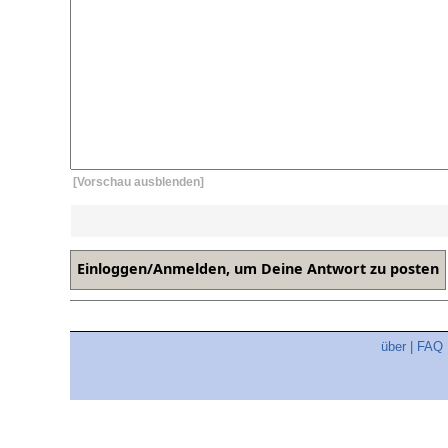
[Vorschau ausblenden]
über
|
FAQ