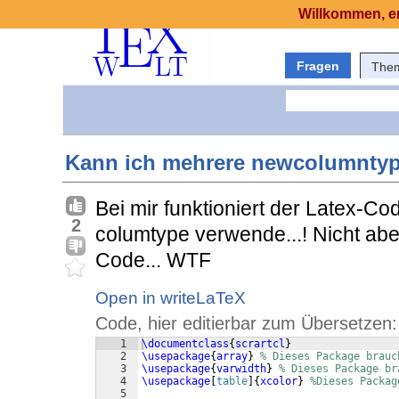
Willkommen, er
Fragen
The
Kann ich mehrere newcolumntyp
Bei mir funktioniert der Latex-C
2
columtype verwende...! Nicht ab
Code... WTF
Open in writeLaTeX
Code, hier editierbar zum Übersetzen:
1
\documentclass
{
scrartcl
}
2
\usepackage
{
array
}
% Dieses Package brauc
3
\usepackage
{
varwidth
}
% Dieses Package br
4
\usepackage
[
table
]
{
xcolor
}
%Dieses Packag
5