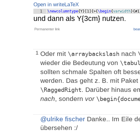
Open in writeLaTeX
1
\newcolumntype
{
Y
}
[
1
]
{
>
{
\begin
{
varwidth
}
{
#1
und dann als Y{3cm} nutzen.
Permanenter link
bear
Oder mit
nach
1
\arraybackslash
wieder die Bedeutung von
\tabu
sollten schmale Spalten oft besse
werden. Das geht z. B. mit Paket
. Darüber hinaus em
\RaggedRight
nach
, sondern
vor
\begin{docum
@ulrike fischer
Danke.. Im Eile d
übersehen :/