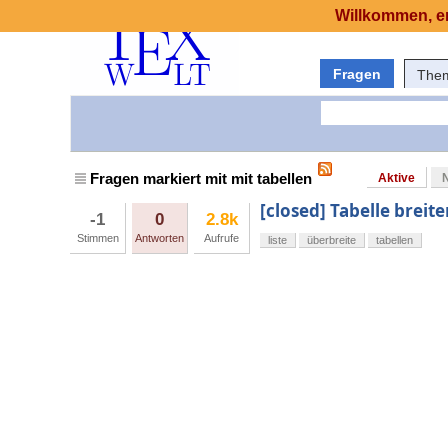
Willkommen, er
Fragen
The
Fragen markiert mit mit tabellen
Aktive
[closed] Tabelle breite
-1
0
2.8k
Stimmen
Antworten
Aufrufe
liste
überbreite
tabellen