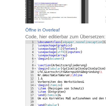
Öffne in Overleaf
Code, hier editierbar zum Übersetzen:
1
\documentclass
[
a4paper,noonelinecaption
]
{
2
\usepackage
{
graphicx
}
3
\usepackage
[
T1
]
{
fontenc
}
4
\usepackage
[
utf8
]
{
inputenc
}
5
\usepackage
{
array
}
6
\begin
{
document
}
7
8
\section
{
Arbeitszergliederung
}
9
\begin
{
tabular
}
{
p
{
1cm
}
|p
{
3cm
}
p
{
3cm
}
p
{
3cm
}
10
Lfd.&Lernschritt&Kernpunkt&Begründung
\\
11
Nr.&Was?&Wie?&Warum
\\
\hline
12
1.&
13
Vorbereiten des Werkstückes&
14
\begin
{
itemize
}
15
\item
{
Reinigen von Schmutz
}
16
\item
{
Entgraten
}
17
\end
{
itemize
}
&
18
Um ein Korrektes Maß aufzunehmen und den 
19
20
\end
{
tabular
}