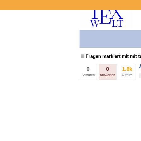
Fragen markiert mit mit t
0
0
1.8k
Stimmen
Antworten
Aufrufe