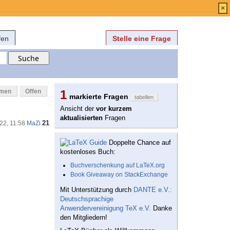
Anmelden
über
FAQ
×
fen
Stelle eine Frage
mmen
Offen
1
markierte Fragen
tabellen
Ansicht der
vor kurzem
aktualisierten
Fragen
21
22, 11:58
MaZi
Doppelte Chance auf
kostenloses Buch:
Buchverschenkung auf LaTeX.org
Book Giveaway on StackExchange
Mit Unterstützung durch
DANTE e.V.:
Deutschsprachige
Anwendervereinigung TeX e.V.
Danke
den Mitgliedern!