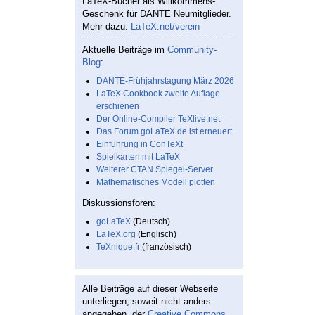
LaTeX-Bücher als Willkommens-
Geschenk für DANTE Neumitglieder.
Mehr dazu:
LaTeX.net/verein
Aktuelle Beiträge im
Community-
Blog
:
DANTE-Frühjahrstagung März 2026
LaTeX Cookbook zweite Auflage
erschienen
Der Online-Compiler TeXlive.net
Das Forum goLaTeX.de ist erneuert
Einführung in ConTeXt
Spielkarten mit LaTeX
Weiterer CTAN Spiegel-Server
Mathematisches Modell plotten
Diskussionsforen:
goLaTeX
(Deutsch)
LaTeX.org
(Englisch)
TeXnique.fr
(französisch)
Alle Beiträge auf dieser Webseite
unterliegen, soweit nicht anders
angegeben, der
Creative Commons