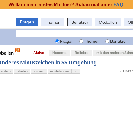
Willkommen, erstes Mal hier? Schau mal unter
FAQ
!
Fragen
Themen
Benutzer
Medaillen
Of
Fragen
Themen
Benutzer
abellen
Aktive
Neueste
Beliebte
mit den meisten Sti
Anderes Minuszeichen in $$ Umgebung
23 Dez '
ändern
tabellen
formeln
einstellungen
in