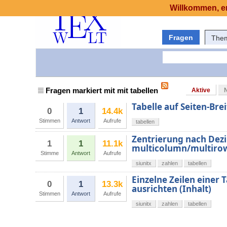
Willkommen, er
Fragen
The
Fragen markiert mit mit tabellen
Aktive
Tabelle auf Seiten-Bre
0
1
14.4k
Stimmen
Antwort
Aufrufe
tabellen
Zentrierung nach Dezi
1
1
11.1k
multicolumn/multirow
Stimme
Antwort
Aufrufe
siunitx
zahlen
tabellen
Einzelne Zeilen eine
0
1
13.3k
ausrichten (Inhalt)
Stimmen
Antwort
Aufrufe
siunitx
zahlen
tabellen