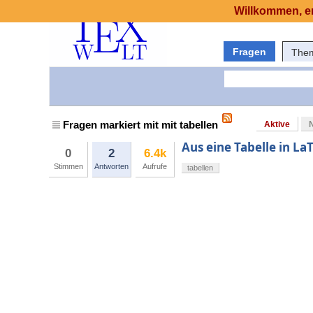
Willkommen, er
Fragen
The
Fragen markiert mit mit tabellen
Aktive
Aus eine Tabelle in LaT
0
2
6.4k
Stimmen
Antworten
Aufrufe
tabellen