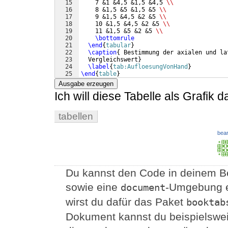
15
    7 &1 &4,5 &1,5 &4,5 
\\
16
    8 &1,5 &5 &1,5 &5 
\\
17
    9 &1,5 &4,5 &2 &5 
\\
18
    10 &1,5 &4,5 &2 &5 
\\
19
    11 &1,5 &5 &2 &5 
\\
20
\bottomrule
21
\end
{
tabular
}
22
\caption
{
 Bestimmung der axialen und la
23
  Vergleichswert
}
24
\label
{
tab:AufloesungVonHand
}
25
\end
{
table
}
Ausgabe erzeugen
Ich will diese Tabelle als Grafik da
tabellen
bear
Du kannst den Code in deinem B
sowie eine
-Umgebung e
document
wirst du dafür das Paket
booktab
Dokument kannst du beispielswe