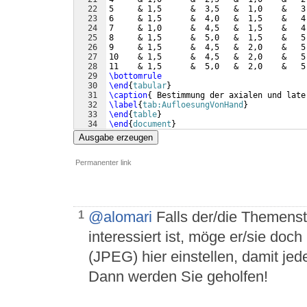
22
5     & 1,5      &  3,5   &  1,0    &   3
23
6     & 1,5      &  4,0   &  1,5    &   4
24
7     & 1,0      &  4,5   &  1,5    &   4
25
8     & 1,5      &  5,0   &  1,5    &   5
26
9     & 1,5      &  4,5   &  2,0    &   5
27
10    & 1,5      &  4,5   &  2,0    &   5
28
11    & 1,5      &  5,0   &  2,0    &   5
29
\bottomrule
30
\end
{
tabular
}
31
\caption
{
 Bestimmung der axialen und late
32
\label
{
tab:AufloesungVonHand
}
33
\end
{
table
}
34
\end
{
document
}
Ausgabe erzeugen
Permanenter link
@alomari
Falls der/die Themenst
1
interessiert ist, möge er/sie doc
(JPEG) hier einstellen, damit jede
Dann werden Sie geholfen!