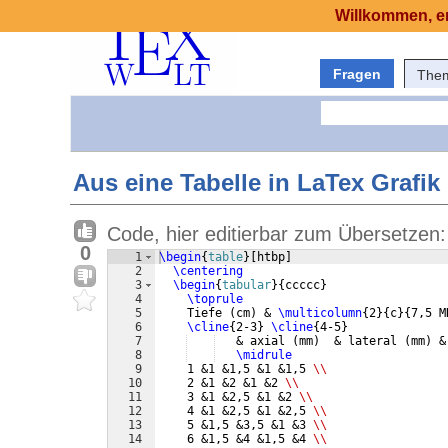
Willkommen, er
Fragen
The
Aus eine Tabelle in LaTex Grafik 
Code, hier editierbar zum Übersetzen:
0
1
\begin
{
table
}
[
htbp
]
2
\centering
3
\begin
{
tabular
}
{
ccccc
}
4
\toprule
5
    Tiefe 
(
cm
)
 & 
\multicolumn
{
2
}
{
c
}
{
7,5 M
6
\cline
{
2-3
}
\cline
{
4-5
}
7
   & axial 
(
mm
)
  & lateral 
(
mm
)
 &
8
\midrule
9
    1 &1 &1,5 &1 &1,5 
\\
10
    2 &1 &2 &1 &2 
\\
11
    3 &1 &2,5 &1 &2 
\\
12
    4 &1 &2,5 &1 &2,5 
\\
13
    5 &1,5 &3,5 &1 &3 
\\
14
    6 &1,5 &4 &1,5 &4 
\\