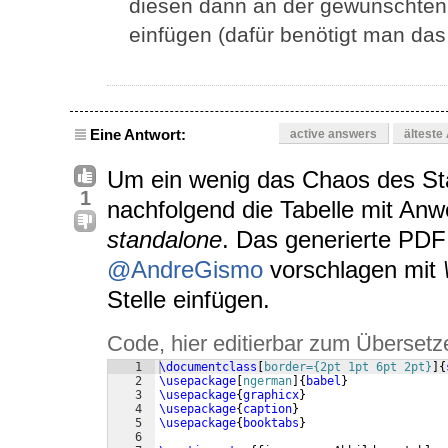
diesen dann an der gewünschten 
einfügen (dafür benötigt man da
Eine Antwort:
active answers
älteste
Um ein wenig das Chaos des St
1
nachfolgend die Tabelle mit A
standalone
. Das generierte PDF 
@AndreGismo
vorschlagen mit
Stelle einfügen.
Code, hier editierbar zum Übersetz
1
\documentclass
[
border={2pt 1pt 6pt 2pt}
]
{
2
\usepackage
[
ngerman
]
{
babel
}
3
\usepackage
{
graphicx
}
4
\usepackage
{
caption
}
5
\usepackage
{
booktabs
}
6