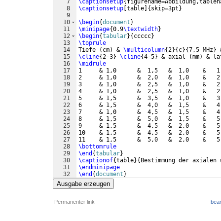
7
\captionsetup
{
figurename=Abbildung,tablen
8
\captionsetup
[
table
]
{
skip=3pt
}
9
10
\begin
{
document
}
11
\minipage
{
0.9
\textwidth
}
12
\begin
{
tabular
}
{
ccccc
}
13
\toprule
14
Tiefe 
(
cm
)
 & 
\multicolumn
{
2
}
{
c
}
{
7,5 MHz
}
 
15
\cline
{
2-3
}
\cline
{
4-5
}
 & axial 
(
mm
)
 & la
16
\midrule
17
1     & 1,0      &  1,5   &  1,0    &   1
18
2     & 1,0      &  2,0   &  1,0    &   2
19
3     & 1,0      &  2,5   &  1,0    &   2
20
4     & 1,0      &  2,5   &  1,0    &   2
21
5     & 1,5      &  3,5   &  1,0    &   3
22
6     & 1,5      &  4,0   &  1,5    &   4
23
7     & 1,0      &  4,5   &  1,5    &   4
24
8     & 1,5      &  5,0   &  1,5    &   5
25
9     & 1,5      &  4,5   &  2,0    &   5
26
10    & 1,5      &  4,5   &  2,0    &   5
27
11    & 1,5      &  5,0   &  2,0    &   5
28
\bottomrule
29
\end
{
tabular
}
30
\captionof
{
table
}
{
Bestimmung der axialen 
31
\endminipage
32
\end
{
document
}
Ausgabe erzeugen
Permanenter link
bear