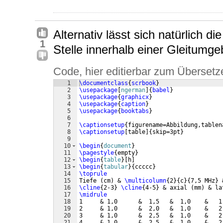
Alternativ lässt sich natürlich d
1
Stelle innerhalb einer Gleitumge
Code, hier editierbar zum Übersetz
1
\documentclass
{
scrbook
}
2
\usepackage
[
ngerman
]
{
babel
}
3
\usepackage
{
graphicx
}
4
\usepackage
{
caption
}
5
\usepackage
{
booktabs
}
6
7
\captionsetup
{
figurename=Abbildung,tablen
8
\captionsetup
[
table
]
{
skip=3pt
}
9
10
\begin
{
document
}
11
\pagestyle
{
empty
}
12
\begin
{
table
}
[
h
]
13
\begin
{
tabular
}
{
ccccc
}
14
\toprule
15
Tiefe 
(
cm
)
 & 
\multicolumn
{
2
}
{
c
}
{
7,5 MHz
}
 
16
\cline
{
2-3
}
\cline
{
4-5
}
 & axial 
(
mm
)
 & la
17
\midrule
18
1     & 1,0      &  1,5   &  1,0    &   1
19
2     & 1,0      &  2,0   &  1,0    &   2
20
3     & 1,0      &  2,5   &  1,0    &   2
21
4     & 1,0      &  2,5   &  1,0    &   2