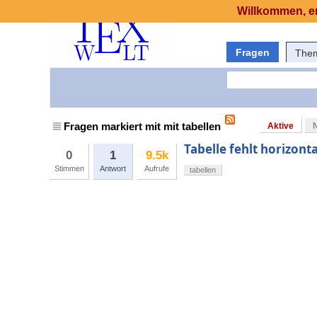
Willkommen, er
Fragen
The
Fragen markiert mit mit tabellen
Aktive
Tabelle fehlt horizont
0
1
9.5k
Stimmen
Antwort
Aufrufe
tabellen