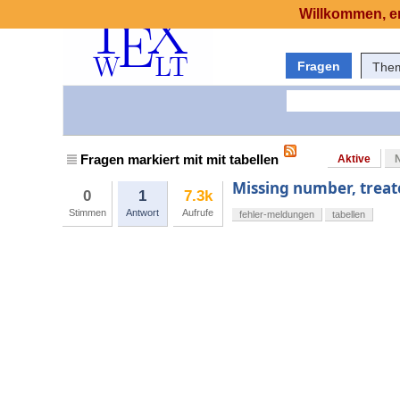
Willkommen, er
Fragen
The
Fragen markiert mit mit tabellen
Aktive
Missing number, treat
0
1
7.3k
Stimmen
Antwort
Aufrufe
fehler-meldungen
tabellen