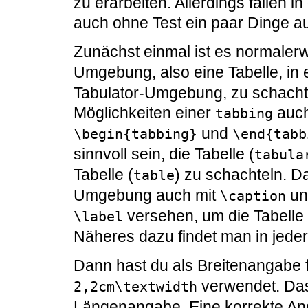
zu erarbeiten. Allerdings fallen 
auch ohne Test ein paar Dinge au
Zunächst einmal ist es normalerw
Umgebung, also eine Tabelle, in
Tabulator-Umgebung, zu schacht
Möglichkeiten einer
auch
tabbing
und
\begin{tabbing}
\end{tabb
sinnvoll sein, die Tabelle (
tabula
Tabelle (
) zu schachteln. 
table
Umgebung auch mit
un
\caption
versehen, um die Tabelle 
\label
Näheres dazu findet man in jede
Dann hast du als Breitenangabe 
verwendet. Das 
2,2cm\textwidth
Längenangabe. Eine korrekte An