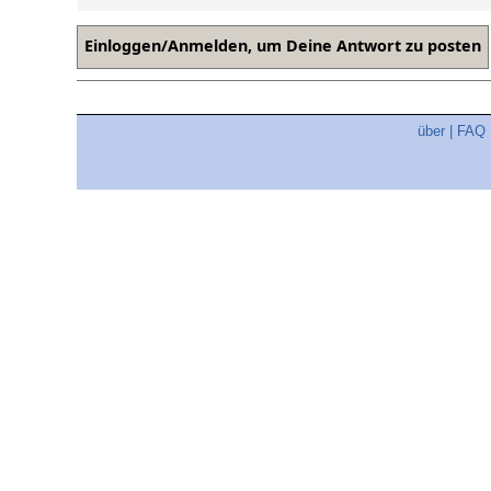
über
|
FAQ