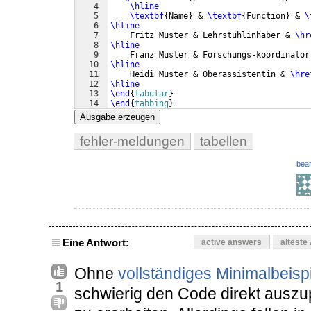
4
\hline
5
\textbf
{
Name
}
 & 
\textbf
{
Function
}
 & 
\
6
\hline
7
    Fritz Muster & Lehrstuhlinhaber & 
\hr
8
\hline
9
    Franz Muster & Forschungs-koordinator
10
\hline
11
    Heidi Muster & Oberassistentin & 
\hre
12
\hline
13
\end
{
tabular
}
14
\end
{
tabbing
}
Ausgabe erzeugen
fehler-meldungen
tabellen
bear
Eine Antwort:
active answers
älteste
Ohne
vollständiges Minimalbeisp
1
schwierig den Code direkt ausz