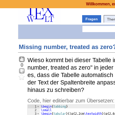
Willkommen, er
Fragen
The
Missing number, treated as zero
Wieso kommt bei dieser Tabelle 
0
number, treated as zero" in jeder
es, dass die Tabelle automatisch s
der Text der Spaltenbreite anpass
hinaus zu schreiben?
Code, hier editierbar zum Übersetzen:
1
\begin
{
tabbing
}
2
\small
3
\begin
{
tabular
}
{
|p
{
2,2cm
\textwidth
}
|p
{
2,6