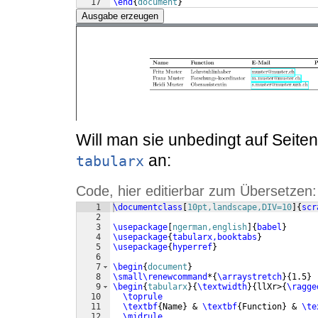
17
\end
{
document
}
Ausgabe erzeugen
Will man sie unbedingt auf Seiten
an:
tabularx
Code, hier editierbar zum Übersetzen:
1
\documentclass
[
10pt,landscape,DIV=10
]
{
scr
2
3
\usepackage
[
ngerman,english
]
{
babel
}
4
\usepackage
{
tabularx,booktabs
}
5
\usepackage
{
hyperref
}
6
7
\begin
{
document
}
8
\small\renewcommand
*
{
\arraystretch
}
{
1.5
}
9
\begin
{
tabularx
}
{
\textwidth
}
{
llXr>
{
\ragge
10
\toprule
11
\textbf
{
Name
}
 & 
\textbf
{
Function
}
 & 
\te
12
\midrule