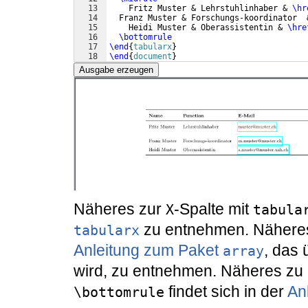
13
    Fritz Muster & Lehrstuhlinhaber & 
\hr
14
  Franz Muster & Forschungs-koordinator  
15
    Heidi Muster & Oberassistentin & 
\hre
16
\bottomrule
17
\end
{
tabularx
}
18
\end
{
document
}
Ausgabe erzeugen
Näheres zur
-Spalte mit
X
tabula
zu entnehmen. Nähere
tabularx
Anleitung zum Paket
, das
array
wird, zu entnehmen. Näheres zu
findet sich in der
An
\bottomrule