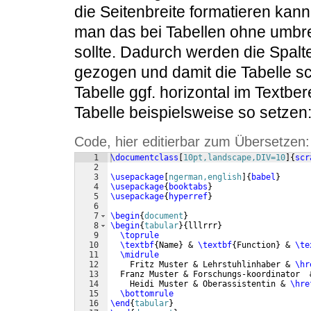
die Seitenbreite formatieren kan
man das bei Tabellen ohne umbrec
sollte. Dadurch werden die Spalt
gezogen und damit die Tabelle sch
Tabelle ggf. horizontal im Textbe
Tabelle beispielsweise so setzen
Code, hier editierbar zum Übersetzen:
1
\documentclass
[
10pt,landscape,DIV=10
]
{
scr
2
3
\usepackage
[
ngerman,english
]
{
babel
}
4
\usepackage
{
booktabs
}
5
\usepackage
{
hyperref
}
6
7
\begin
{
document
}
8
\begin
{
tabular
}
{
lllrrr
}
9
\toprule
10
\textbf
{
Name
}
 & 
\textbf
{
Function
}
 & 
\te
11
\midrule
12
    Fritz Muster & Lehrstuhlinhaber & 
\hr
13
  Franz Muster & Forschungs-koordinator  
14
    Heidi Muster & Oberassistentin & 
\hre
15
\bottomrule
16
\end
{
tabular
}