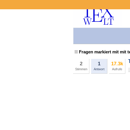
Fragen markiert mit mit t
2
1
17.3k
Stimmen
Antwort
Aufrufe