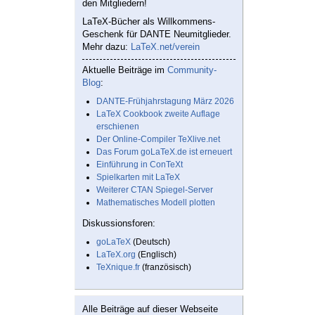
den Mitgliedern!
LaTeX-Bücher als Willkommens-
Geschenk für DANTE Neumitglieder.
Mehr dazu:
LaTeX.net/verein
Aktuelle Beiträge im
Community-
Blog
:
DANTE-Frühjahrstagung März 2026
LaTeX Cookbook zweite Auflage
erschienen
Der Online-Compiler TeXlive.net
Das Forum goLaTeX.de ist erneuert
Einführung in ConTeXt
Spielkarten mit LaTeX
Weiterer CTAN Spiegel-Server
Mathematisches Modell plotten
Diskussionsforen:
goLaTeX
(Deutsch)
LaTeX.org
(Englisch)
TeXnique.fr
(französisch)
Alle Beiträge auf dieser Webseite