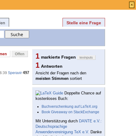
Anmelden
über
FAQ
×
fen
Stelle eine Frage
mmen
Offen
1
markierte Fragen
texinputs
1
Antworten
497
16:39
Speravir
Ansicht der Fragen nach den
meisten Stimmen
sortiert
Doppelte Chance auf
kostenloses Buch:
Buchverschenkung auf LaTeX.org
Book Giveaway on StackExchange
Mit Unterstützung durch
DANTE e.V.:
Deutschsprachige
Anwendervereinigung TeX e.V.
Danke