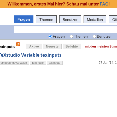
Willkommen, erstes Mal hier? Schau mal unter
FAQ
!
Fragen
Themen
Benutzer
Medaillen
Of
Fragen
Themen
Benutzer
exinputs
Aktive
Neueste
Beliebte
mit den meisten Sti
TeXstudio Variable texinputs
27 Jan '14, 
umgebungsvariablen
texstudio
texinputs