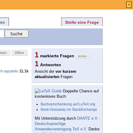
Anmelden
über
FAQ
×
fen
Stelle eine Frage
mmen
Offen
1
markierte Fragen
texlive
1
Antworten
11.1k
39
saputello
Ansicht der
vor kurzem
aktualisierten
Fragen
Doppelte Chance auf
kostenloses Buch:
Buchverschenkung auf LaTeX.org
Book Giveaway on StackExchange
Mit Unterstützung durch
DANTE e.V.:
Deutschsprachige
Anwendervereinigung TeX e.V.
Danke