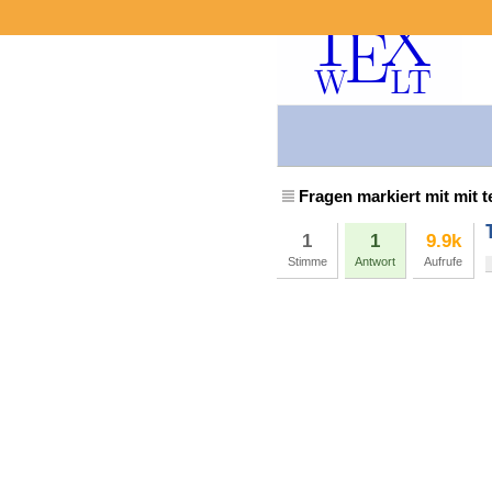
Fragen markiert mit mit t
1
1
9.9k
Stimme
Antwort
Aufrufe