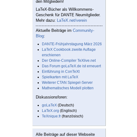
den Mitgliedern!
LaTeX-Bücher als Willkommens-
Geschenk für DANTE Neumitglieder.
Mehr dazu:
LaTeX.net/verein
Aktuelle Beiträge im
Community-
Blog
:
DANTE-Frühjahrstagung März 2026
LaTeX Cookbook zweite Auflage
erschienen
Der Online-Compiler TeXlive.net
Das Forum goLaTeX.de ist erneuert
Einführung in ConTeXt
Spielkarten mit LaTeX
Weiterer CTAN Spiegel-Server
Mathematisches Modell plotten
Diskussionsforen:
goLaTeX
(Deutsch)
LaTeX.org
(Englisch)
TeXnique.fr
(französisch)
Alle Beiträge auf dieser Webseite