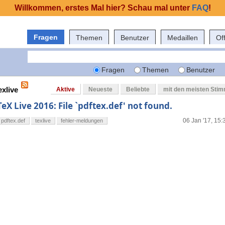
Willkommen, erstes Mal hier? Schau mal unter
FAQ
!
Fragen
Themen
Benutzer
Medaillen
Of
Fragen
Themen
Benutzer
exlive
Aktive
Neueste
Beliebte
mit den meisten Sti
TeX Live 2016: File `pdftex.def' not found.
06 Jan '17, 15:
pdftex.def
texlive
fehler-meldungen