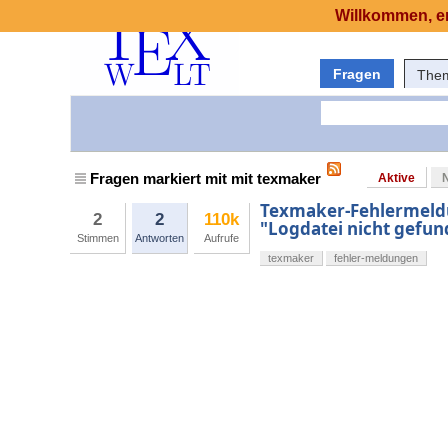
Willkommen, er
Fragen
The
Fragen markiert mit mit texmaker
Aktive
Texmaker-Fehlermeldu
2
2
110k
"Logdatei nicht gefu
Stimmen
Antworten
Aufrufe
texmaker
fehler-meldungen