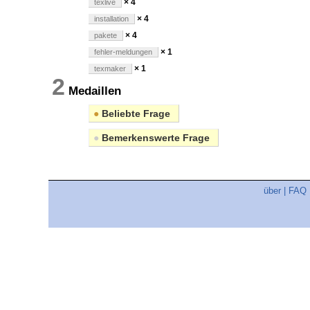
× 4
texlive
× 4
installation
× 4
pakete
× 1
fehler-meldungen
× 1
texmaker
2
Medaillen
●
Beliebte Frage
●
Bemerkenswerte Frage
über
|
FAQ