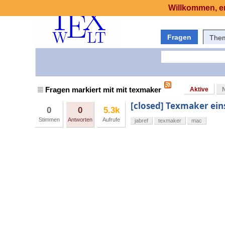
Willkommen, er
Fragen
The
Fragen markiert mit mit texmaker
Aktive
[closed] Texmaker eins
0
0
5.3k
Stimmen
Antworten
Aufrufe
jabref
texmaker
mac