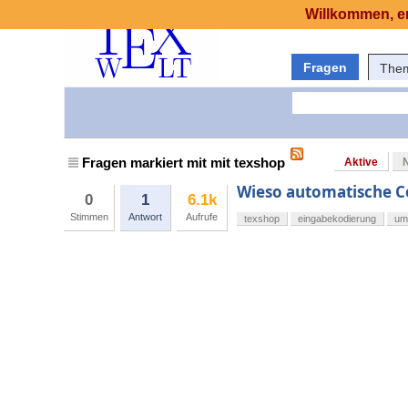
Willkommen, er
Fragen
The
Fragen markiert mit mit texshop
Aktive
Wieso automatische C
0
1
6.1k
Stimmen
Antwort
Aufrufe
texshop
eingabekodierung
um