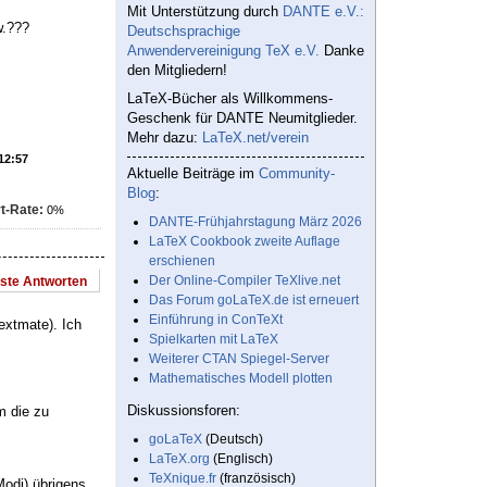
Mit Unterstützung durch
DANTE e.V.:
w.???
Deutschsprachige
Anwendervereinigung TeX e.V.
Danke
den Mitgliedern!
LaTeX-Bücher als Willkommens-
Geschenk für DANTE Neumitglieder.
Mehr dazu:
LaTeX.net/verein
 12:57
Aktuelle Beiträge im
Community-
Blog
:
t-Rate:
0%
DANTE-Frühjahrstagung März 2026
LaTeX Cookbook zweite Auflage
erschienen
Der Online-Compiler TeXlive.net
este Antworten
Das Forum goLaTeX.de ist erneuert
Einführung in ConTeXt
extmate). Ich
Spielkarten mit LaTeX
Weiterer CTAN Spiegel-Server
Mathematisches Modell plotten
Diskussionsforen:
m die zu
goLaTeX
(Deutsch)
LaTeX.org
(Englisch)
TeXnique.fr
(französisch)
Modi) übrigens