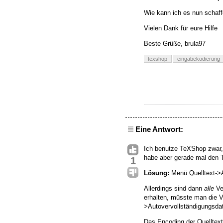
Wie kann ich es nun schaff
Vielen Dank für eure Hilfe
Beste Grüße, brula97
texshop
eingabekodierung
Eine Antwort:
Ich benutze TeXShop zwar, a
habe aber gerade mal den 
1
Lösung:
Menü Quelltext->A
Allerdings sind dann
alle
Ve
erhalten, müsste man die V
>Autovervollständigungsdat
Das Encoding der Quelltext