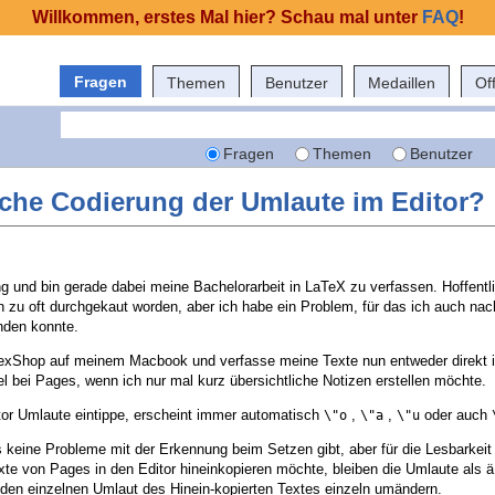
Willkommen, erstes Mal hier? Schau mal unter
FAQ
!
Fragen
Themen
Benutzer
Medaillen
Of
Fragen
Themen
Benutzer
che Codierung der Umlaute im Editor?
ng und bin gerade dabei meine Bachelorarbeit in LaTeX zu verfassen. Hoffentli
zu oft durchgekaut worden, aber ich habe ein Problem, für das ich auch nac
nden konnte.
 TexShop auf meinem Macbook und verfasse meine Texte nun entweder direkt i
l bei Pages, wenn ich nur mal kurz übersichtliche Notizen erstellen möchte.
or Umlaute eintippe, erscheint immer automatisch
,
,
oder auch
\"o
\"a
\"u
 es keine Probleme mit der Erkennung beim Setzen gibt, aber für die Lesbarkeit 
te von Pages in den Editor hineinkopieren möchte, bleiben die Umlaute als ä,
den einzelnen Umlaut des Hinein-kopierten Textes einzeln umändern.