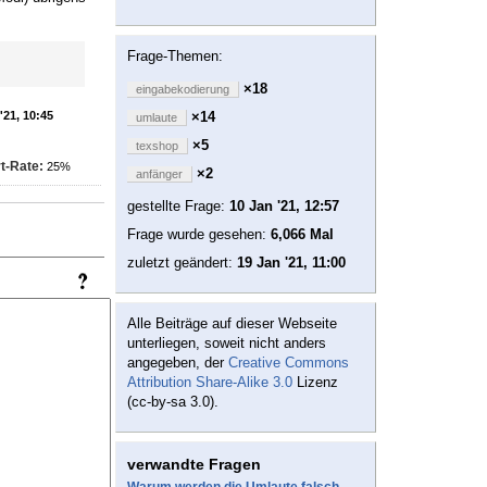
Frage-Themen:
×18
eingabekodierung
'21, 10:45
×14
umlaute
×5
texshop
t-Rate:
25%
×2
anfänger
gestellte Frage:
10 Jan '21, 12:57
Frage wurde gesehen:
6,066 Mal
zuletzt geändert:
19 Jan '21, 11:00
Alle Beiträge auf dieser Webseite
unterliegen, soweit nicht anders
angegeben, der
Creative Commons
Attribution Share-Alike 3.0
Lizenz
(cc-by-sa 3.0).
verwandte Fragen