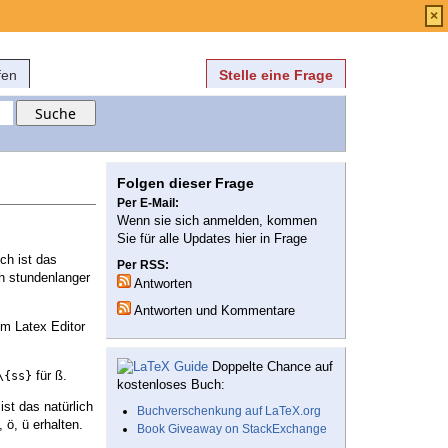
Anmelden
über
FAQ
×
fen
Stelle eine Frage
Folgen dieser Frage
Per E-Mail:
Wenn sie sich anmelden, kommen
Sie für alle Updates hier in Frage
ch ist das
Per RSS:
h stundenlanger
Antworten
Antworten und Kommentare
m Latex Editor
Doppelte Chance auf
für ß.
\{ss}
kostenloses Buch:
ist das natürlich
Buchverschenkung auf LaTeX.org
 ö, ü erhalten.
Book Giveaway on StackExchange