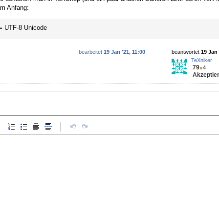
am Anfang:
= UTF-8 Unicode
bearbeitet
19 Jan '21, 11:00
beantwortet
19 Jan 
TeXniker
79
●
4
Akzeptier