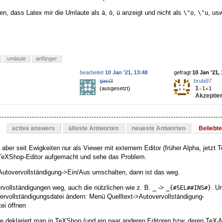
en, dass Latex mir die Umlaute als
,
,
anzeigt und nicht als
,
, us
ä
ö
ü
\"o
\"u
umlaute
anfänger
bearbeitet
10 Jan '21, 13:48
gefragt
10 Jan '21,
gast3
brula97
1
(ausgesetzt)
●
1
●
1
Akzeptier
active answers
älteste Antworten
neueste Antworten
Beliebt
ber seit Ewigkeiten nur als Viewer mit externem Editor (früher Alpha, jetzt T
TeXShop-Editor aufgemacht und sehe das Problem.
utovervollständigung->Ein/Aus umschalten, dann ist das weg.
rvollständigungen weg, auch die nützlichen wie z. B.
->
. U
_
_{#SEL##INS#}
ervollständigungsdatei ändern: Menü Quelltext->Autovervollständigung-
ei öffnen
e deklariert man in TeXShop (und ein paar anderen Editoren bzw. deren TeX-