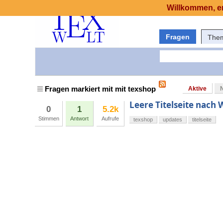
Willkommen, er
Fragen
The
Fragen markiert mit mit texshop
Aktive
Leere Titelseite nach
0
1
5.2k
Stimmen
Antwort
Aufrufe
texshop
updates
titelseite