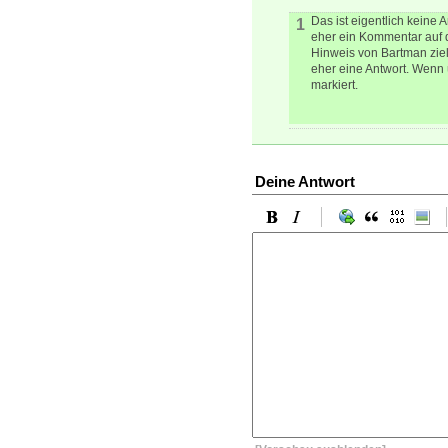
Das ist eigentlich keine 
1
eher ein Kommentar auf d
Hinweis von Bartman zie
eher eine Antwort. Wenn 
markiert.
Deine Antwort