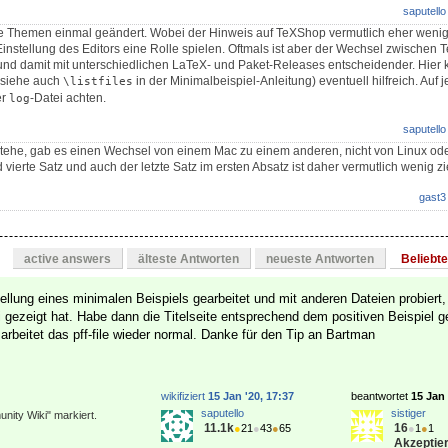
saputello
ie Themen einmal geändert. Wobei der Hinweis auf TeXShop vermutlich eher wenig r
instellung des Editors eine Rolle spielen. Oftmals ist aber der Wechsel zwischen T
 und damit mit unterschiedlichen LaTeX- und Paket-Releases entscheidender. Hier 
 (siehe auch
in der Minimalbeispiel-Anleitung) eventuell hilfreich. Auf j
\listfiles
er
-Datei achten.
log
saputello
rstehe, gab es einen Wechsel von einem Mac zu einem anderen, nicht von Linux o
 vierte Satz und auch der letzte Satz im ersten Absatz ist daher vermutlich wenig zi
gast3
active answers
älteste Antworten
neueste Antworten
Beliebt
ellung eines minimalen Beispiels gearbeitet und mit anderen Dateien probiert, 
i gezeigt hat. Habe dann die Titelseite entsprechend dem positiven Beispiel 
n arbeitet das pff-file wieder normal. Danke für den Tip an Bartman
wikifiziert
15 Jan '20, 17:37
beantwortet
15 Jan 
saputello
sistiger
nity Wiki" markiert.
11.1k
16
●
21
●
43
●
65
●
1
●
1
Akzeptier