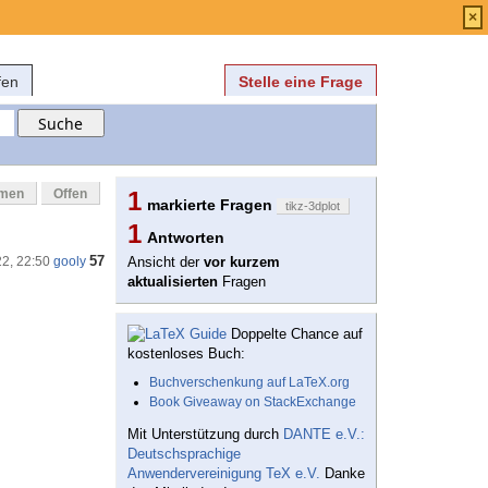
Anmelden
über
FAQ
×
fen
Stelle eine Frage
mmen
Offen
1
markierte Fragen
tikz-3dplot
1
Antworten
57
22, 22:50
gooly
Ansicht der
vor kurzem
aktualisierten
Fragen
Doppelte Chance auf
kostenloses Buch:
Buchverschenkung auf LaTeX.org
Book Giveaway on StackExchange
Mit Unterstützung durch
DANTE e.V.:
Deutschsprachige
Anwendervereinigung TeX e.V.
Danke