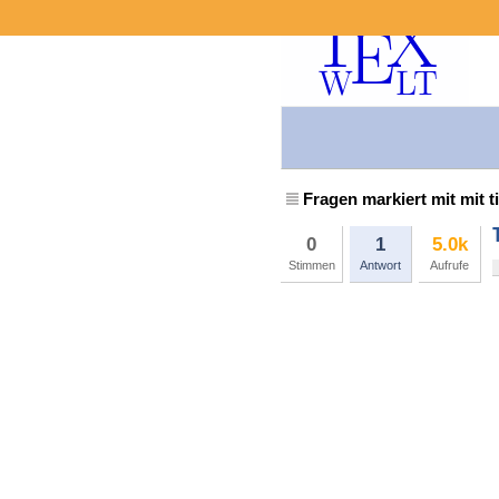
Fragen markiert mit mit t
0
1
5.0k
Stimmen
Antwort
Aufrufe