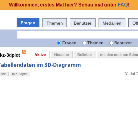
Willkommen, erstes Mal hier? Schau mal unter
FAQ
!
Fragen
Themen
Benutzer
Medaillen
Of
Fragen
Themen
Benutzer
ikz-3dplot
Aktive
Neueste
Beliebte
mit den meisten Sti
Tabellendaten im 3D-Diagramm
31 Jul '
tikz
tikz-3dplot