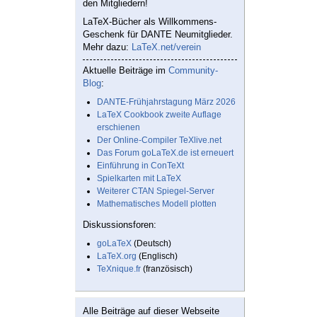
den Mitgliedern!
LaTeX-Bücher als Willkommens-
Geschenk für DANTE Neumitglieder.
Mehr dazu:
LaTeX.net/verein
Aktuelle Beiträge im
Community-
Blog
:
DANTE-Frühjahrstagung März 2026
LaTeX Cookbook zweite Auflage
erschienen
Der Online-Compiler TeXlive.net
Das Forum goLaTeX.de ist erneuert
Einführung in ConTeXt
Spielkarten mit LaTeX
Weiterer CTAN Spiegel-Server
Mathematisches Modell plotten
Diskussionsforen:
goLaTeX
(Deutsch)
LaTeX.org
(Englisch)
TeXnique.fr
(französisch)
Alle Beiträge auf dieser Webseite