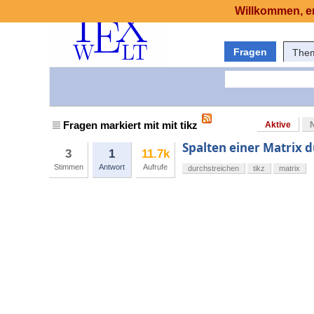
Willkommen, er
Fragen
The
Fragen markiert mit mit tikz
Aktive
Spalten einer Matrix 
3
1
11.7k
Stimmen
Antwort
Aufrufe
durchstreichen
tikz
matrix