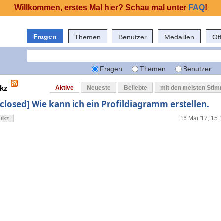
Willkommen, erstes Mal hier? Schau mal unter
FAQ
!
Fragen
Themen
Benutzer
Medaillen
Of
Fragen
Themen
Benutzer
ikz
Aktive
Neueste
Beliebte
mit den meisten Sti
[closed] Wie kann ich ein Profildiagramm erstellen.
16 Mai '17, 15:
tikz