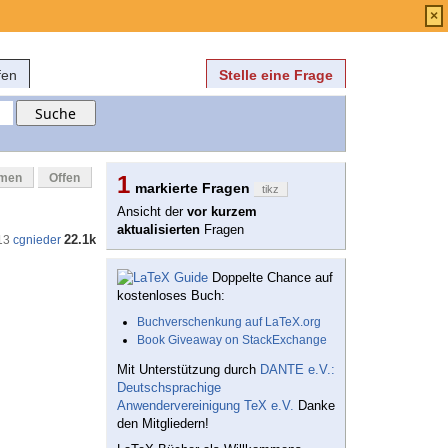
Anmelden
über
FAQ
×
fen
Stelle eine Frage
mmen
Offen
1
markierte Fragen
tikz
Ansicht der
vor kurzem
aktualisierten
Fragen
22.1k
13
cgnieder
Doppelte Chance auf
kostenloses Buch:
Buchverschenkung auf LaTeX.org
Book Giveaway on StackExchange
Mit Unterstützung durch
DANTE e.V.:
Deutschsprachige
Anwendervereinigung TeX e.V.
Danke
den Mitgliedern!