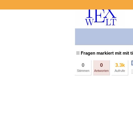
Fragen markiert mit mit t
0
0
3.3k
Stimmen
Antworten
Aufrufe