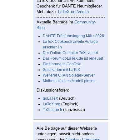
LaTeX-Bücher als Willkommens-
Geschenk für DANTE Neumitglieder.
Mehr dazu:
LaTeX.net/verein
Aktuelle Beiträge im
Community-
Blog
:
DANTE-Frühjahrstagung März 2026
LaTeX Cookbook zweite Auflage
erschienen
Der Online-Compiler TeXlive.net
Das Forum goLaTeX.de ist erneuert
Einführung in ConTeXt
Spielkarten mit LaTeX
Weiterer CTAN Spiegel-Server
Mathematisches Modell plotten
Diskussionsforen:
goLaTeX
(Deutsch)
LaTeX.org
(Englisch)
TeXnique.fr
(französisch)
Alle Beiträge auf dieser Webseite
unterliegen, soweit nicht anders
angegeben, der
Creative Commons