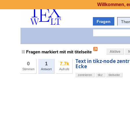
Willkommen, er
Fragen
The
Fragen markiert mit mit titelseite
Aktive
Text in tikz-node zent
0
1
7.7k
Ecke
Stimmen
Antwort
Aufrufe
zentrieren
tikz
titelseite