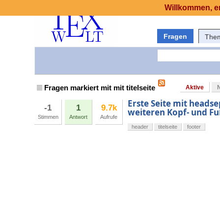
Willkommen, er
Fragen
The
Fragen markiert mit mit titelseite
Aktive
Erste Seite mit headse
-1
1
9.7k
weiteren Kopf- und F
Stimmen
Antwort
Aufrufe
header
titelseite
footer