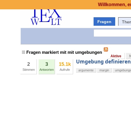
Willkommen, er
Fragen
The
Fragen markiert mit mit umgebungen
Aktive
Umgebung definieren,
2
3
15.1k
Stimmen
Antworten
Aufrufe
argumente
margin
umgebung