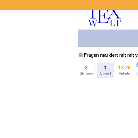
Fragen markiert mit mit 
2
1
13.2k
Stimmen
Antwort
Aufrufe