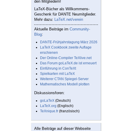
den Mitgliedern!
LaTeX-Bücher als Willkommens-
Geschenk für DANTE Neumitglieder.
Mehr dazu:
LaTeX.net/verein
Aktuelle Beiträge im
Community-
Blog
:
DANTE-Frühjahrstagung März 2026
LaTeX Cookbook zweite Auflage
erschienen
Der Online-Compiler TeXlive.net
Das Forum goLaTeX.de ist erneuert
Einführung in ConTeXt
Spielkarten mit LaTeX
Weiterer CTAN Spiegel-Server
Mathematisches Modell plotten
Diskussionsforen:
goLaTeX
(Deutsch)
LaTeX.org
(Englisch)
TeXnique.fr
(französisch)
Alle Beiträge auf dieser Webseite