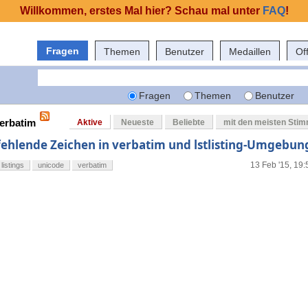
Willkommen, erstes Mal hier? Schau mal unter
FAQ
!
Fragen
Themen
Benutzer
Medaillen
Of
Fragen
Themen
Benutzer
verbatim
Aktive
Neueste
Beliebte
mit den meisten Sti
fehlende Zeichen in verbatim und lstlisting-Umgebun
13 Feb '15, 19:
listings
unicode
verbatim