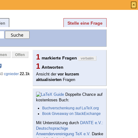
Anmelden
über
FAQ
×
fen
Stelle eine Frage
mmen
Offen
1
markierte Fragen
verbatim
g
1
Antworten
22.1k
50
cgnieder
Ansicht der
vor kurzem
aktualisierten
Fragen
Doppelte Chance auf
kostenloses Buch:
Buchverschenkung auf LaTeX.org
Book Giveaway on StackExchange
Mit Unterstützung durch
DANTE e.V.:
Deutschsprachige
Anwendervereinigung TeX e.V.
Danke