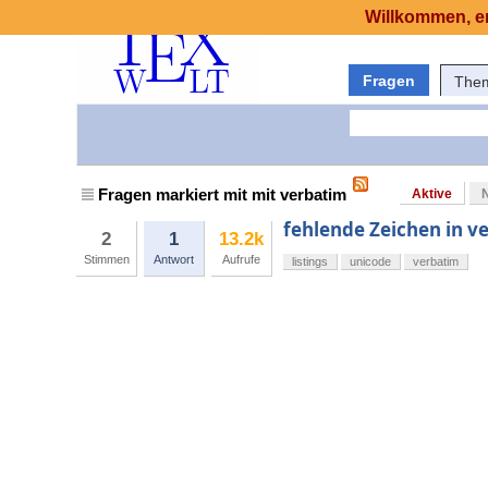
Willkommen, er
Fragen
The
Fragen markiert mit mit verbatim
Aktive
fehlende Zeichen in v
2
1
13.2k
Stimmen
Antwort
Aufrufe
listings
unicode
verbatim