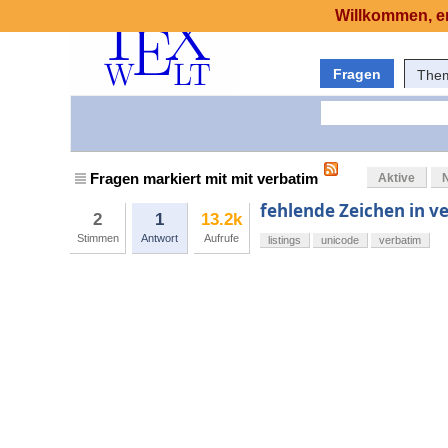
Willkommen, er
Fragen
The
Fragen markiert mit mit verbatim
Aktive
fehlende Zeichen in v
2
1
13.2k
Stimmen
Antwort
Aufrufe
listings
unicode
verbatim