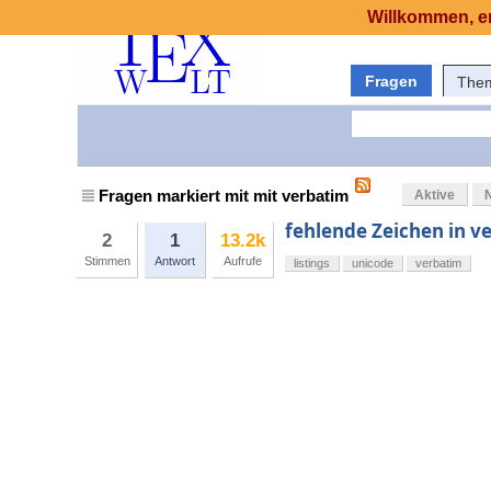
Willkommen, er
Fragen
The
Fragen markiert mit mit verbatim
Aktive
fehlende Zeichen in v
2
1
13.2k
Stimmen
Antwort
Aufrufe
listings
unicode
verbatim