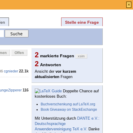
Anmelden
über
FAQ
×
fen
Stelle eine Frage
mmen
Offen
2
markierte Fragen
xsim
2
Antworten
22.1k
36
cgnieder
Ansicht der
vor kurzem
aktualisierten
Fragen
116
ungeZipperer
Doppelte Chance auf
kostenloses Buch:
Buchverschenkung auf LaTeX.org
Book Giveaway on StackExchange
Mit Unterstützung durch
DANTE e.V.:
Deutschsprachige
Anwendervereinigung TeX e.V.
Danke