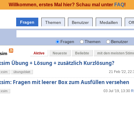
Willkommen, erstes Mal hier? Schau mal unter
FAQ
!
Fragen
Themen
Benutzer
Medaillen
Of
Fragen
Themen
Benutzer
xsim
Aktive
Neueste
Beliebte
mit den meisten Sti
xsim Übung + Lösung + zusätzlich Kurzlösung?
21 Feb '22, 22:
xsim
übungsblatt
xsim: Fragen mit leerer Box zum Ausfüllen versehen
03 Jul '19, 13:30
R
xsim