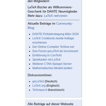
den Mitgliedern!
LaTeX-Bücher als Willkommens-
Geschenk für DANTE Neumitglieder.
Mehr dazu:
LaTeX.net/verein
Aktuelle Beiträge im
Community-
Blog
:
DANTE-Frühjahrstagung März 2026
LaTeX Cookbook zweite Auflage
erschienen
Der Online-Compiler TeXlive.net
Das Forum goLaTeX.de ist erneuert
Einführung in ConTeXt
Spielkarten mit LaTeX
Weiterer CTAN Spiegel-Server
Mathematisches Modell plotten
Diskussionsforen:
goLaTeX
(Deutsch)
LaTeX.org
(Englisch)
TeXnique.fr
(französisch)
Alle Beiträge auf dieser Webseite