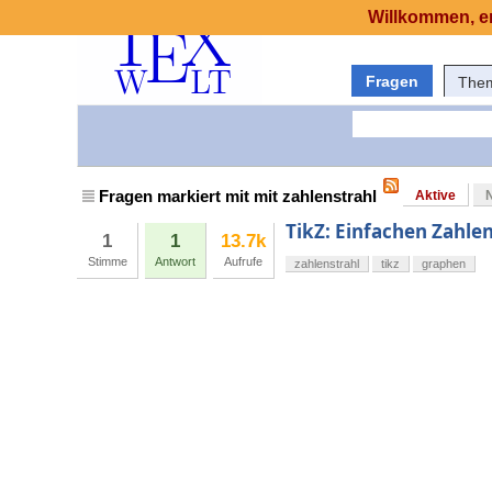
Willkommen, er
Fragen
The
Fragen markiert mit mit zahlenstrahl
Aktive
TikZ: Einfachen Zahlen
1
1
13.7k
Stimme
Antwort
Aufrufe
zahlenstrahl
tikz
graphen