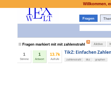
Willkommen, er
Fragen
The
Fragen markiert mit mit zahlenstrahl
Aktive
TikZ: Einfachen Zahlen
1
1
13.7k
Stimme
Antwort
Aufrufe
zahlenstrahl
tikz
graphen