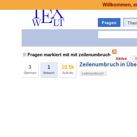
Willkommen, er
Fragen
The
Fragen markiert mit mit zeilenumbruch
Aktive
Zeilenumbruch in Übe
3
1
10.5k
Stimmen
Antwort
Aufrufe
zeilenumbruch