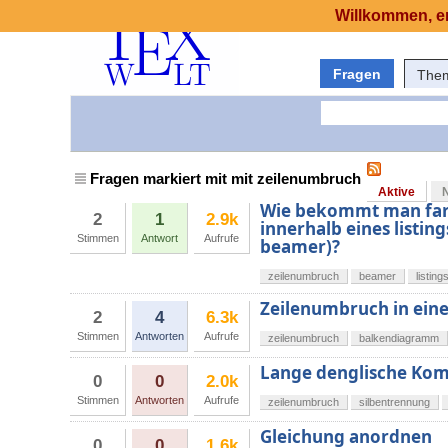
Willkommen, er
Fragen
The
Fragen markiert mit mit zeilenumbruch
Aktive
Wie bekommt man far
2
1
2.9k
innerhalb eines listi
Stimmen
Antwort
Aufrufe
beamer)?
zeilenumbruch
beamer
listing
Zeilenumbruch in ei
2
4
6.3k
Stimmen
Antworten
Aufrufe
zeilenumbruch
balkendiagramm
Lange denglische Kom
0
0
2.0k
Stimmen
Antworten
Aufrufe
zeilenumbruch
silbentrennung
Gleichung anordnen
0
0
1.6k