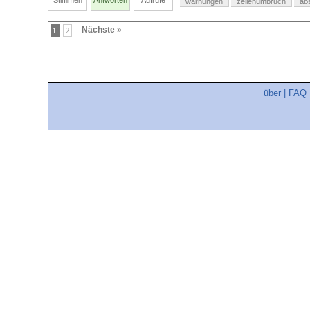
Stimmen
Antworten
Aufrufe
warnungen
zeilenumbruch
ab
Nächste »
1
2
über
|
FAQ