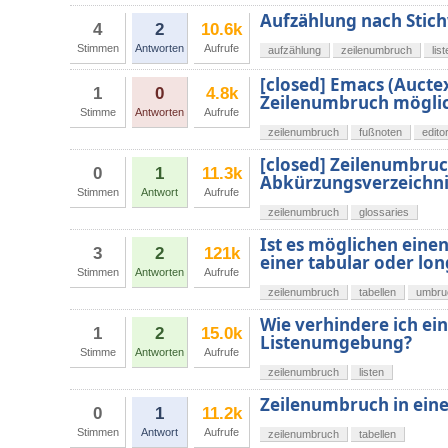
Aufzählung nach Stic
4
2
10.6k
Stimmen
Antworten
Aufrufe
aufzählung
zeilenumbruch
lis
[closed] Emacs (Aucte
1
0
4.8k
Zeilenumbruch mögli
Stimme
Antworten
Aufrufe
zeilenumbruch
fußnoten
edito
[closed] Zeilenumbruc
0
1
11.3k
Abkürzungsverzeichni
Stimmen
Antwort
Aufrufe
zeilenumbruch
glossaries
Ist es möglichen eine
3
2
121k
einer tabular oder l
Stimmen
Antworten
Aufrufe
zeilenumbruch
tabellen
umbru
Wie verhindere ich ei
1
2
15.0k
Listenumgebung?
Stimme
Antworten
Aufrufe
zeilenumbruch
listen
Zeilenumbruch in eine
0
1
11.2k
Stimmen
Antwort
Aufrufe
zeilenumbruch
tabellen