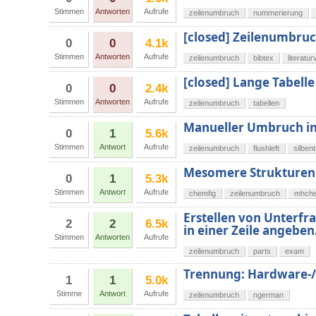
Stimmen
Antworten
Aufrufe
zeilenumbruch
nummerierung
[closed] Zeilenumbruc
0
0
4.1k
Stimmen
Antworten
Aufrufe
zeilenumbruch
bibtex
literatu
[closed] Lange Tabelle
0
0
2.4k
Stimmen
Antworten
Aufrufe
zeilenumbruch
tabellen
Manueller Umbruch in 
0
1
5.6k
Stimmen
Antwort
Aufrufe
zeilenumbruch
flushleft
silben
Mesomere Strukturen
0
1
5.3k
Stimmen
Antwort
Aufrufe
chemfig
zeilenumbruch
mhch
Erstellen von Unterfr
2
2
6.5k
in einer Zeile angeben
Stimmen
Antworten
Aufrufe
zeilenumbruch
parts
exam
Trennung: Hardware
1
1
5.0k
Stimme
Antwort
Aufrufe
zeilenumbruch
ngerman