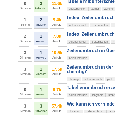
Tabelle mit unterschie
0
2
11.6k
Stimmen
Antworten
Aufrufe
spaltenbreiten
zähler
zeilenu
Index: Zeilenumbruch 
1
2
9.4k
Stimme
Antworten
Aufrufe
zeilenumbruch
seitenzahlen
m
Index: Zeilenumbruch 
2
1
7.8k
Stimmen
Antwort
Aufrufe
zeilenumbruch
seitenzahlen
m
Zeilenumbruch in Übe
3
1
10.5k
Stimmen
Antwort
Aufrufe
zeilenumbruch
Zeilenumbruch in der 
3
1
17.5k
chemfig?
Stimmen
Antwort
Aufrufe
chemfig
zeilenumbruch
pfeile
Tabellenumbruch erz
0
1
9.7k
Stimmen
Antwort
Aufrufe
zeilenumbruch
longtable
umbr
Wie kann ich verhinde
3
3
57.4k
Stimmen
Antworten
Aufrufe
blocksatz
zeilenumbruch
abs