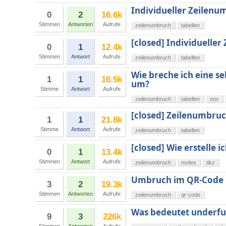
Individueller Zeilenum
0
2
16.6k
Stimmen
Antworten
Aufrufe
zeilenumbruch
tabellen
[closed] Individueller
0
1
12.4k
Stimmen
Antwort
Aufrufe
zeilenumbruch
tabellen
Wie breche ich eine se
1
1
16.5k
um?
Stimme
Antwort
Aufrufe
zeilenumbruch
tabellen
nox
[closed] Zeilenumbruch
1
1
21.8k
Stimme
Antwort
Aufrufe
zeilenumbruch
tabellen
[closed] Wie erstelle 
0
1
13.4k
Stimmen
Antwort
Aufrufe
zeilenumbruch
nodes
tikz
Umbruch im QR-Code
3
2
19.3k
Stimmen
Antworten
Aufrufe
zeilenumbruch
qr-code
Was bedeutet underful
9
3
226k