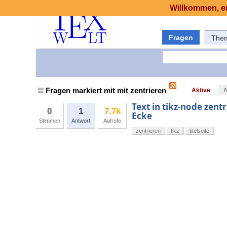
Willkommen, er
Fragen
The
Fragen markiert mit mit zentrieren
Aktive
Text in tikz-node zent
0
1
7.7k
Ecke
Stimmen
Antwort
Aufrufe
zentrieren
tikz
titelseite