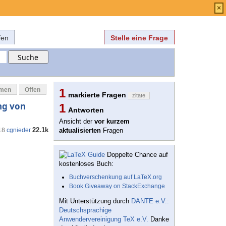
Anmelden
über
FAQ
×
fen
Stelle eine Frage
mmen
Offen
1
markierte Fragen
zitate
ng von
1
Antworten
Ansicht der
vor kurzem
22.1k
18
cgnieder
aktualisierten
Fragen
Doppelte Chance auf
kostenloses Buch:
Buchverschenkung auf LaTeX.org
Book Giveaway on StackExchange
Mit Unterstützung durch
DANTE e.V.:
Deutschsprachige
Anwendervereinigung TeX e.V.
Danke