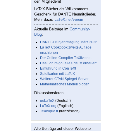
den Mitgliedern!
LaTeX-Bücher als Willkommens-
Geschenk für DANTE Neumitglieder.
Mehr dazu:
LaTeX.net/verein
Aktuelle Beiträge im
Community-
Blog
:
DANTE-Frühjahrstagung März 2026
LaTeX Cookbook zweite Auflage
erschienen
Der Online-Compiler TeXlive.net
Das Forum goLaTeX.de ist erneuert
Einführung in ConTeXt
Spielkarten mit LaTeX
Weiterer CTAN Spiegel-Server
Mathematisches Modell plotten
Diskussionsforen:
goLaTeX
(Deutsch)
LaTeX.org
(Englisch)
TeXnique.fr
(französisch)
Alle Beiträge auf dieser Webseite