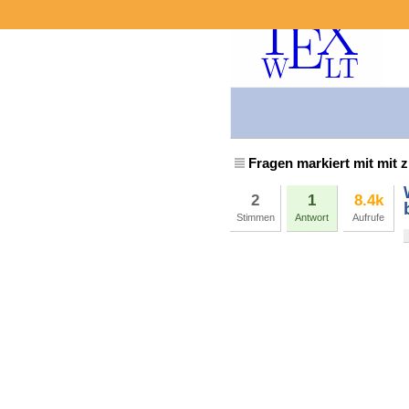
Fragen markiert mit mit z
2
1
8.4k
Stimmen
Antwort
Aufrufe