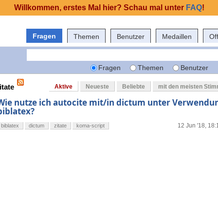
Willkommen, erstes Mal hier? Schau mal unter
FAQ
!
Fragen
Themen
Benutzer
Medaillen
Of
Fragen
Themen
Benutzer
itate
Aktive
Neueste
Beliebte
mit den meisten Sti
Wie nutze ich autocite mit/in dictum unter Verwendu
biblatex?
12 Jun '18, 18:
biblatex
dictum
zitate
koma-script