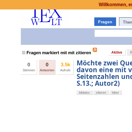
Willkommen, er
Fragen
The
Fragen markiert mit mit zitieren
Aktive
Möchte zwei Quel
0
0
3.5k
davon eine mit v
Stimmen
Antworten
Aufrufe
Seitenzahlen und
S.13.; Autor2)
biblatex
zitieren
biber