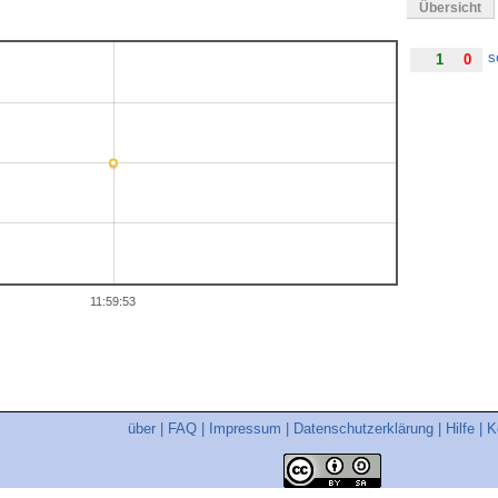
Übersicht
s
1
0
11:59:53
über
|
FAQ
|
Impressum
|
Datenschutzerklärung
|
Hilfe
|
K