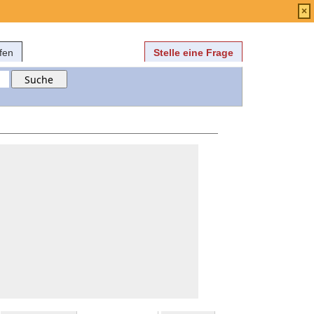
Anmelden
über
FAQ
×
fen
Stelle eine Frage