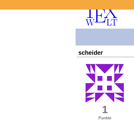
scheider
1
Punkte