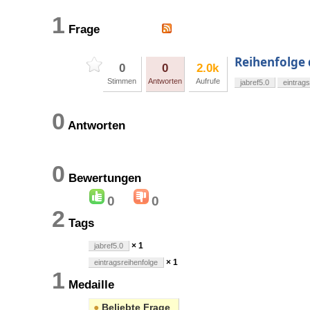
1
Frage
Reihenfolge 
0
0
2.0k
Stimmen
Antworten
Aufrufe
jabref5.0
eintrags
0
Antworten
0
Bewertungen
0
0
2
Tags
× 1
jabref5.0
× 1
eintragsreihenfolge
1
Medaille
●
Beliebte Frage