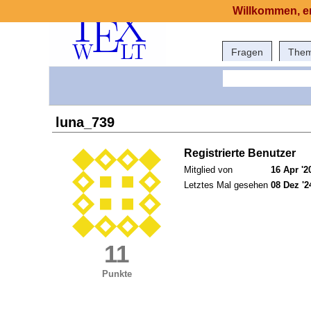
Willkommen, er
Fragen
The
luna_739
Registrierte Benutzer
Mitglied von
16 Apr '2
Letztes Mal gesehen
08 Dez '2
11
Punkte