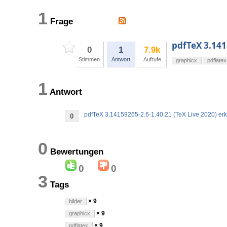
1
Frage
pdfTeX 3.141
0
1
7.9k
Stimmen
Antwort
Aufrufe
graphicx
pdflatex
1
Antwort
pdfTeX 3.14159265-2.6-1.40.21 (TeX Live 2020) erk
0
0
Bewertungen
0
0
3
Tags
× 9
bilder
× 9
graphicx
× 9
pdflatex